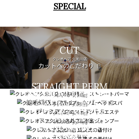
SPECIAL
CUT
クレオヘア 久米川店
カットへのこだわり
STRAIGHT PERM
PREMIUM HEAD SPA
クレオヘア 久米川店
縮毛矯正・ストレートパーマ
FACIAL CARE
クレオヘア 久米川店
プレミアムヘッドスパ
PATORA SERIES
クレオヘア 久米川店
COMING OF AGE
フェイシャルエステ
クレオヘア 久米川店
GRADUATION
CEREMONY
フルボ酸シャンプー
CEREMONY
クレオヘア 久米川店