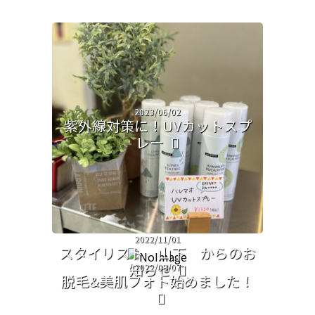
2023/06/02
紫外線対策に！UVカットスプ
レー
2022/11/01
スタイリスト 山下 からのお
知らせ
2022/09/07
脱毛&美肌フォト始めました！