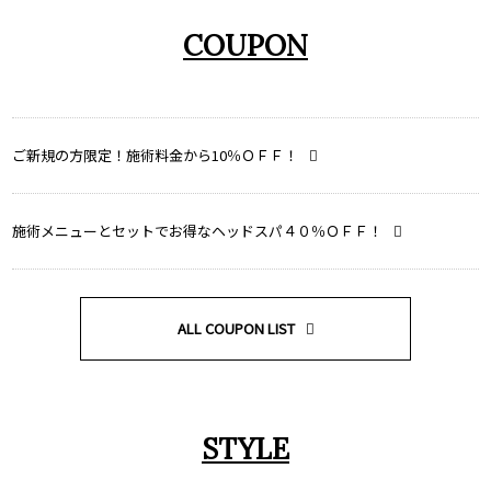
COUPON
ご新規の方限定！施術料金から10％ＯＦＦ！
施術メニューとセットでお得なヘッドスパ４０％ＯＦＦ！
ALL COUPON LIST
STYLE