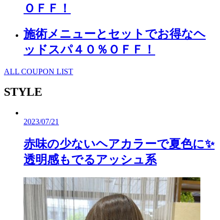
ＯＦＦ！
施術メニューとセットでお得なヘ
ッドスパ４０％ＯＦＦ！
ALL COUPON LIST
STYLE
2023/07/21
赤味の少ないヘアカラーで夏色に✨
透明感もでるアッシュ系