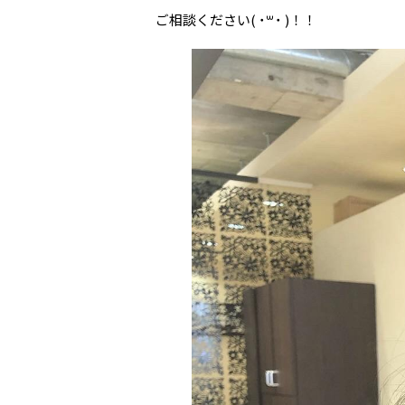
ご相談ください( ˙꒳˙ )！！