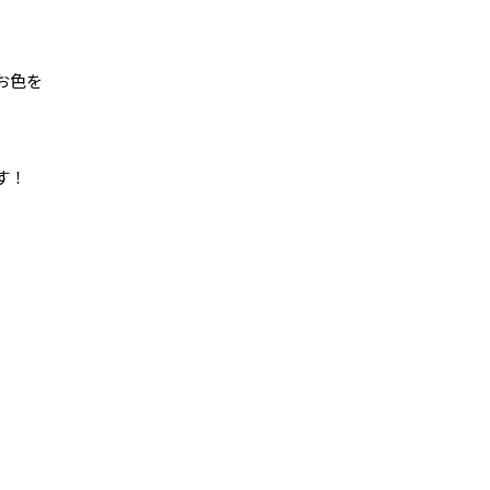
お色を
す！
。