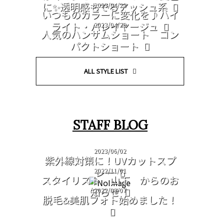
に✨透明感もでるアッシュ系
2023/04/22
いつものカラーに変化を♪ハイ
ライト・バレイヤージュ
2023/04/20
人気のハンサムショート コン
パクトショート
ALL STYLE LIST
STAFF BLOG
2023/06/02
紫外線対策に！UVカットスプ
レー
2022/11/01
スタイリスト 山下 からのお
知らせ
2022/09/07
脱毛&美肌フォト始めました！