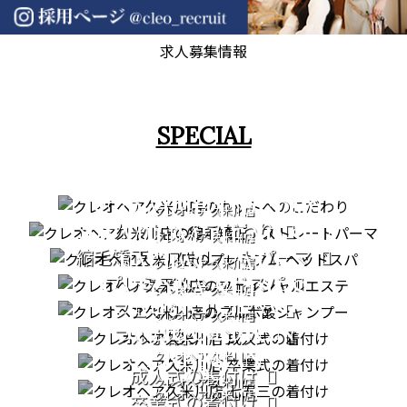
求人募集情報
SPECIAL
CUT
STRAIGHT PERM
クレオヘア 久米川店
カットへのこだわり
PREMIUM HEAD SPA
クレオヘア 久米川店
縮毛矯正・ストレートパーマ
FACIAL CARE
クレオヘア 久米川店
プレミアムヘッドスパ
PATORA SERIES
クレオヘア 久米川店
COMING OF AGE
フェイシャルエステ
クレオヘア 久米川店
GRADUATION
CEREMONY
フルボ酸シャンプー
CEREMONY
クレオヘア 久米川店
753
成人式の着付け
クレオヘア 久米川店
クレオヘア 久米川店
卒業式の着付け