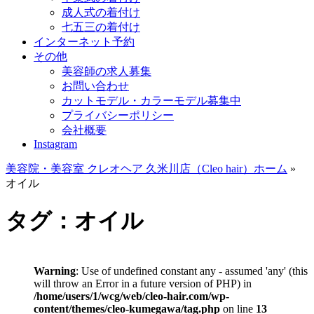
成人式の着付け
七五三の着付け
インターネット予約
その他
美容師の求人募集
お問い合わせ
カットモデル・カラーモデル募集中
プライバシーポリシー
会社概要
Instagram
美容院・美容室 クレオヘア 久米川店（Cleo hair）ホーム
»
オイル
タグ：オイル
Warning
: Use of undefined constant any - assumed 'any' (this
will throw an Error in a future version of PHP) in
/home/users/1/wcg/web/cleo-hair.com/wp-
content/themes/cleo-kumegawa/tag.php
on line
13