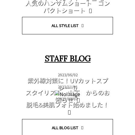
人気のハンサムショート コン
パクトショート
ALL STYLE LIST
STAFF BLOG
2023/06/02
紫外線対策に！UVカットスプ
レー
2022/11/01
スタイリスト 山下 からのお
知らせ
2022/09/07
脱毛&美肌フォト始めました！
ALL BLOG LIST