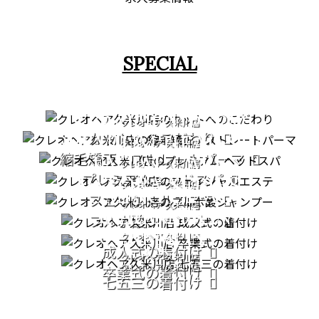
SPECIAL
CUT
STRAIGHT PERM
クレオヘア 久米川店
カットへのこだわり
PREMIUM HEAD SPA
クレオヘア 久米川店
縮毛矯正・ストレートパーマ
FACIAL CARE
クレオヘア 久米川店
プレミアムヘッドスパ
PATORA SERIES
クレオヘア 久米川店
COMING OF AGE
フェイシャルエステ
クレオヘア 久米川店
GRADUATION
CEREMONY
フルボ酸シャンプー
CEREMONY
クレオヘア 久米川店
753
成人式の着付け
クレオヘア 久米川店
クレオヘア 久米川店
卒業式の着付け
七五三の着付け