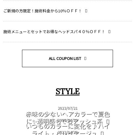
ご新規の方限定！施術料金から10％ＯＦＦ！
施術メニューとセットでお得なヘッドスパ４０％ＯＦＦ！
ALL COUPON LIST
STYLE
2023/07/21
赤味の少ないヘアカラーで夏色
に✨透明感もでるアッシュ系
2023/04/22
いつものカラーに変化を♪ハイ
ライト・バレイヤージュ
2023/04/20