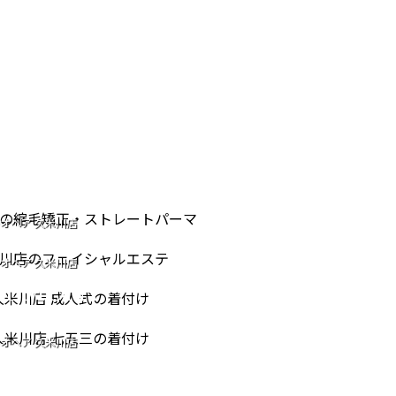
IGHT PERM
オヘア 久米川店
IAL CARE
ストレートパーマ
NG OF AGE
オヘア 久米川店
シャルエステ
REMONY
753
オヘア 久米川店
式の着付け
オヘア 久米川店
三の着付け