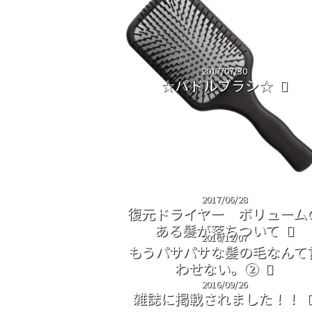
2017/07/30
☆パドルブラシ☆
2017/06/28
復元ドライヤー ボリューム
ある髪が落ちついて
2016/12/07
もうパサパサな髪の毛なんて
わせない。②
2016/09/26
雑誌に掲載されました！！