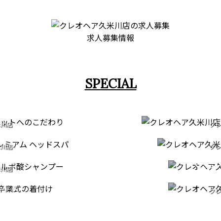
求人募集情報
SPECIAL
T
STRA
米川店
クレ
EAD SPA
FAC
だわり
縮毛矯正・
COMI
米川店
クレ
ERIES
ドスパ
フェイ
CE
TION
米川店
クレ
ンプー
ONY
成人
クレ
米川店
七五
付け