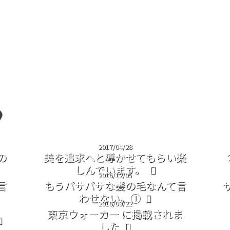
2017/04/28
の
美を追求へと導かせてもらい楽
しんでいます。
2016/12/05
言
もうパサパサな髪の毛なんて言
わせない。①
2016/09/22
東京ウォーカー に掲載されま
した