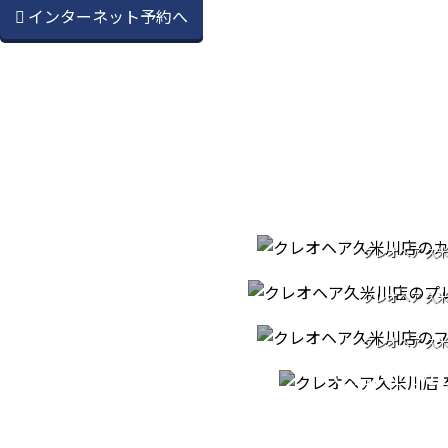
インターネット予約へ
CU
クレオヘア 久
PREMIUM H
カットへのこ
クレオヘア 久
PATORA S
プレミアムヘッ
GRADUA
クレオヘア 久
フルボ酸シャ
CEREM
クレオヘア 久
卒業式の着