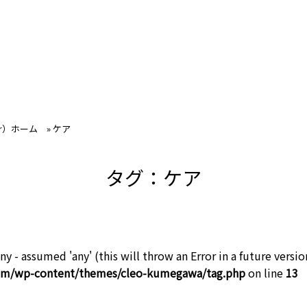
ir）ホーム
»
ケア
タグ：ケア
ny - assumed 'any' (this will throw an Error in a future versio
com/wp-content/themes/cleo-kumegawa/tag.php
on line
13