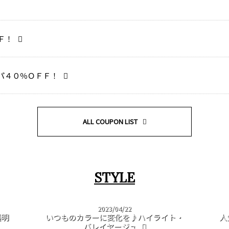
Ｆ！
パ４０％ＯＦＦ！
ALL COUPON LIST
STYLE
2023/04/22
透明
いつものカラーに変化を♪ハイライト・
人
バレイヤージュ