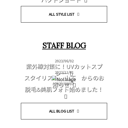
ALL STYLE LIST
STAFF BLOG
2023/06/02
紫外線対策に！UVカットスプ
レー
2022/11/01
スタイリスト 山下 からのお
知らせ
2022/09/07
脱毛&美肌フォト始めました！
ALL BLOG LIST