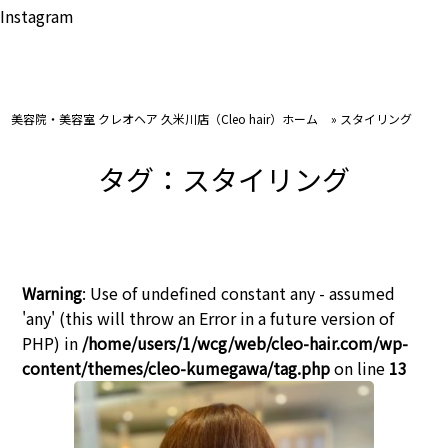
Instagram
美容院・美容室 クレオヘア 久米川店（Cleo hair）ホーム
»
スタイリング
タグ：スタイリング
Warning
: Use of undefined constant any - assumed
'any' (this will throw an Error in a future version of
PHP) in
/home/users/1/wcg/web/cleo-hair.com/wp-
content/themes/cleo-kumegawa/tag.php
on line
13