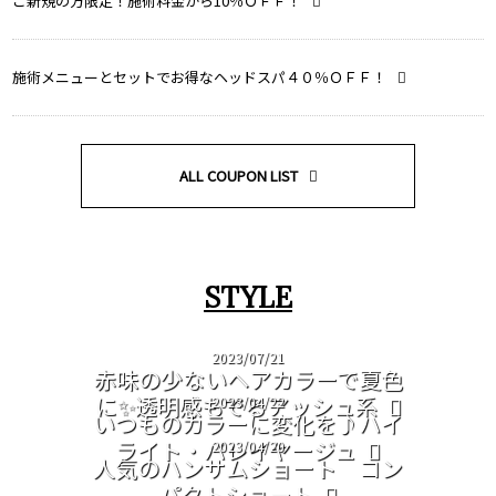
ご新規の方限定！施術料金から10％ＯＦＦ！
施術メニューとセットでお得なヘッドスパ４０％ＯＦＦ！
ALL COUPON LIST
STYLE
2023/07/21
赤味の少ないヘアカラーで夏色
に✨透明感もでるアッシュ系
2023/04/22
いつものカラーに変化を♪ハイ
ライト・バレイヤージュ
2023/04/20
人気のハンサムショート コン
パクトショート