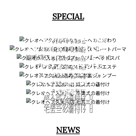
SPECIAL
CUT
STRAIGHT PERM
クレオヘア 久米川店
カットへのこだわり
PREMIUM HEAD SPA
クレオヘア 久米川店
縮毛矯正・ストレートパーマ
FACIAL CARE
クレオヘア 久米川店
プレミアムヘッドスパ
PATORA SERIES
クレオヘア 久米川店
COMING OF AGE
フェイシャルエステ
クレオヘア 久米川店
GRADUATION
CEREMONY
フルボ酸シャンプー
CEREMONY
クレオヘア 久米川店
753
成人式の着付け
クレオヘア 久米川店
クレオヘア 久米川店
卒業式の着付け
七五三の着付け
NEWS