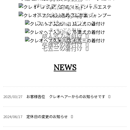
プレミアムヘッドスパ
PATORA SERIES
クレオヘア 久米川店
COMING OF AGE
フェイシャルエステ
クレオヘア 久米川店
GRADUATION
CEREMONY
フルボ酸シャンプー
CEREMONY
クレオヘア 久米川店
753
成人式の着付け
クレオヘア 久米川店
クレオヘア 久米川店
卒業式の着付け
七五三の着付け
NEWS
2025/03/27
お客様各位 クレオヘアーからのお知らせです
2024/06/17
定休日の変更のお知らせ