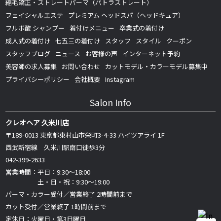
縮毛矯正・ストレートパーマ（パトラストレート）
フェイシャルエステ
プレミアム ヘッドスパ（ヘッドキュア）
フルボ酸 シャンプー
着付けメニュー
卒業式の着付け
成人式の着付け
七五三の着付け
スタッフ
スタイル
クーポン
スタッフブログ
ニュース
お客様の声
インターネット予約
美容師の求人募集
お問い合わせ
カットモデル・カラーモデル募集中
プライバシーポリシー
会社概要
Instagram
Salon Info
クレオヘア 久米川店
〒189-0013 東京都東村山市栄町3-4-33 ハイツアライ 1F
西武新宿線 久米川駅南口徒歩3分
042-399-2633
営業時間：平日：9:30～18:00
土・日・祝：9:30～19:00
パーマ・カラー受付／営業終了 2時間前まで
カット受付／営業終了 1時間前まで
定休日：火曜日・第3日曜日