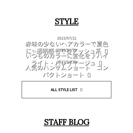
STYLE
2023/07/21
赤味の少ないヘアカラーで夏色
に✨透明感もでるアッシュ系
2023/04/22
いつものカラーに変化を♪ハイ
ライト・バレイヤージュ
2023/04/20
人気のハンサムショート コン
パクトショート
ALL STYLE LIST
STAFF BLOG