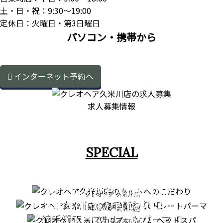
土・日・祝：9:30～19:00
定休日：火曜日・第3日曜日
パソコン・携帯から
インターネット予約へ
求人募集情報
SPECIAL
CUT
STRAIGHT PERM
クレオヘア 久米川店
カットへのこだわり
PREMIUM HEAD SPA
クレオヘア 久米川店
縮毛矯正・ストレートパーマ
FACIAL CARE
クレオヘア 久米川店