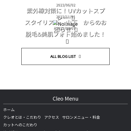
2023/06/02
紫外線対策に！UVカットスプ
レー
2022/11/01
スタイリスト 山下 からのお
知らせ
2022/09/07
脱毛&美肌フォト始めました！
ALL BLOG LIST
Cleo Menu
ホーム
クレオとは・こだわり
アクセス
サロンメニュー・料金
カットへのこだわり