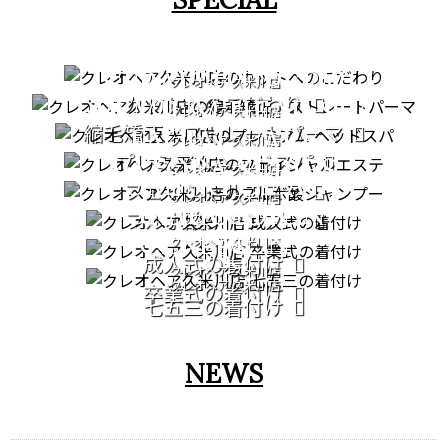
CUT
STRAIGHT PERM
クレオヘア 久米川店
カットへのこだわり
PREMIUM HEAD SPA
クレオヘア 久米川店
縮毛矯正・ストレートパーマ
FACIAL CARE
クレオヘア 久米川店
プレミアムヘッドスパ
PATORA SERIES
クレオヘア 久米川店
COMING OF AGE
フェイシャルエステ
クレオヘア 久米川店
GRADUATION
CEREMONY
フルボ酸シャンプー
CEREMONY
クレオヘア 久米川店
753
成人式の着付け
クレオヘア 久米川店
クレオヘア 久米川店
卒業式の着付け
七五三の着付け
NEWS