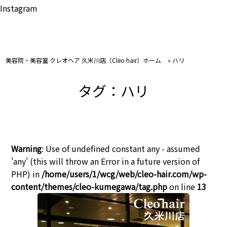
Instagram
美容院・美容室 クレオヘア 久米川店（Cleo hair）ホーム
»
ハリ
タグ：ハリ
Warning
: Use of undefined constant any - assumed
'any' (this will throw an Error in a future version of
PHP) in
/home/users/1/wcg/web/cleo-hair.com/wp-
content/themes/cleo-kumegawa/tag.php
on line
13