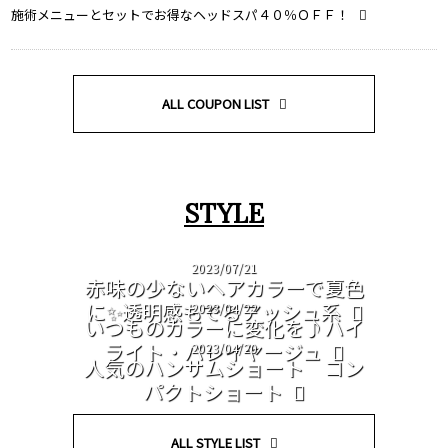
施術メニューとセットでお得なヘッドスパ４０％ＯＦＦ！
ALL COUPON LIST
STYLE
2023/07/21
赤味の少ないヘアカラーで夏色
に✨透明感もでるアッシュ系
2023/04/22
いつものカラーに変化を♪ハイ
ライト・バレイヤージュ
2023/04/20
人気のハンサムショート コン
パクトショート
ALL STYLE LIST