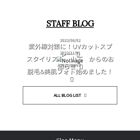
STAFF BLOG
2023/06/02
紫外線対策に！UVカットスプ
レー
2022/11/01
スタイリスト 山下 からのお
知らせ
2022/09/07
脱毛&美肌フォト始めました！
ALL BLOG LIST