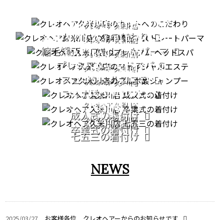
CUT
STRAIGHT PERM
クレオヘア 久米川店
カットへのこだわり
PREMIUM HEAD SPA
クレオヘア 久米川店
縮毛矯正・ストレートパーマ
FACIAL CARE
クレオヘア 久米川店
プレミアムヘッドスパ
PATORA SERIES
クレオヘア 久米川店
COMING OF AGE
フェイシャルエステ
クレオヘア 久米川店
GRADUATION
CEREMONY
フルボ酸シャンプー
CEREMONY
クレオヘア 久米川店
753
成人式の着付け
クレオヘア 久米川店
クレオヘア 久米川店
卒業式の着付け
七五三の着付け
NEWS
2025/03/27
お客様各位 クレオヘアーからのお知らせです