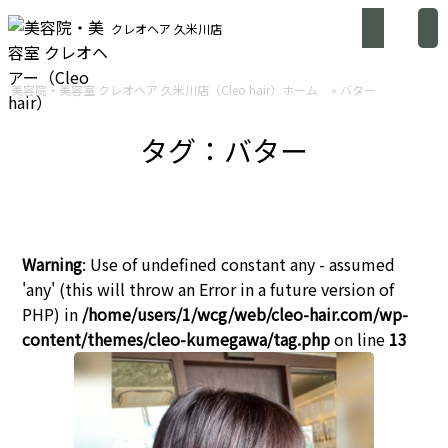
クレオヘア 久米川店
美容院・美容室 クレオヘア 久米川店（Cleo hair）ホーム
»
バター
タグ：バター
Warning
: Use of undefined constant any - assumed
'any' (this will throw an Error in a future version of
PHP) in
/home/users/1/wcg/web/cleo-hair.com/wp-
content/themes/cleo-kumegawa/tag.php
on line
13