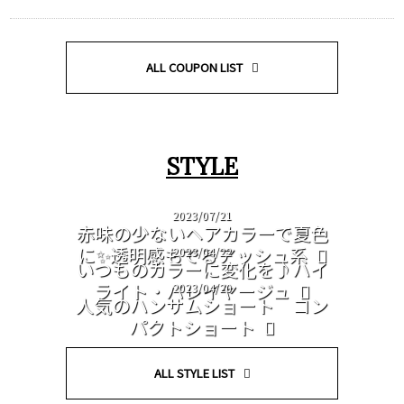
ALL COUPON LIST
STYLE
2023/07/21
赤味の少ないヘアカラーで夏色
に✨透明感もでるアッシュ系
2023/04/22
いつものカラーに変化を♪ハイ
ライト・バレイヤージュ
2023/04/20
人気のハンサムショート コン
パクトショート
ALL STYLE LIST