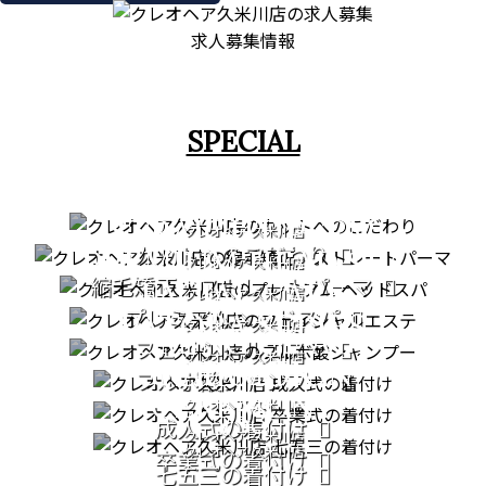
求人募集情報
SPECIAL
CUT
STRAIGHT PERM
クレオヘア 久米川店
カットへのこだわり
PREMIUM HEAD SPA
クレオヘア 久米川店
縮毛矯正・ストレートパーマ
FACIAL CARE
クレオヘア 久米川店
プレミアムヘッドスパ
PATORA SERIES
クレオヘア 久米川店
COMING OF AGE
フェイシャルエステ
クレオヘア 久米川店
GRADUATION
CEREMONY
フルボ酸シャンプー
CEREMONY
クレオヘア 久米川店
753
成人式の着付け
クレオヘア 久米川店
クレオヘア 久米川店
卒業式の着付け
七五三の着付け