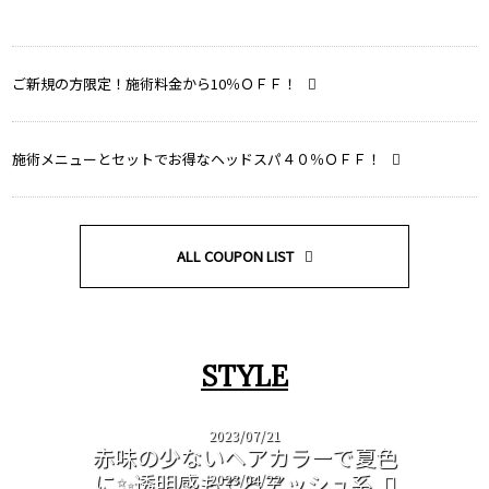
ご新規の方限定！施術料金から10％ＯＦＦ！
施術メニューとセットでお得なヘッドスパ４０％ＯＦＦ！
ALL COUPON LIST
STYLE
2023/07/21
赤味の少ないヘアカラーで夏色
に✨透明感もでるアッシュ系
2023/04/22