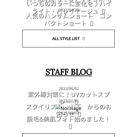
いつものカラーに変化を♪ハイ
ライト・バレイヤージュ
2023/04/20
人気のハンサムショート コン
パクトショート
ALL STYLE LIST
STAFF BLOG
2023/06/02
紫外線対策に！UVカットスプ
レー
2022/11/01
スタイリスト 山下 からのお
知らせ
2022/09/07
脱毛&美肌フォト始めました！