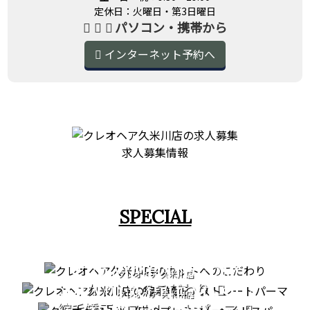
定休日：火曜日・第3日曜日
パソコン・携帯から
インターネット予約へ
求人募集情報
SPECIAL
CUT
STRAIGHT PERM
クレオヘア 久米川店
カットへのこだわり
PREMIUM HEAD SPA
クレオヘア 久米川店
縮毛矯正・ストレートパーマ