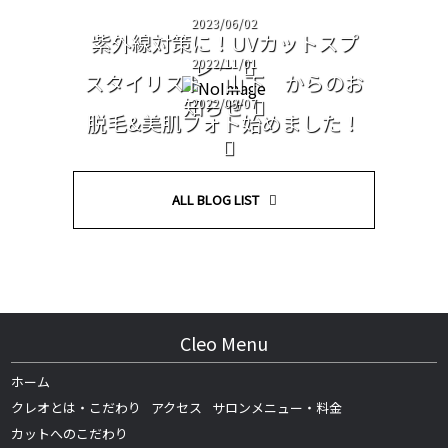
2023/06/02
紫外線対策に！UVカットスプ
レー
2022/11/01
スタイリスト 山下 からのお
知らせ
2022/09/07
脱毛&美肌フォト始めました！
ALL BLOG LIST
Cleo Menu
ホーム
クレオとは・こだわり
アクセス
サロンメニュー・料金
カットへのこだわり