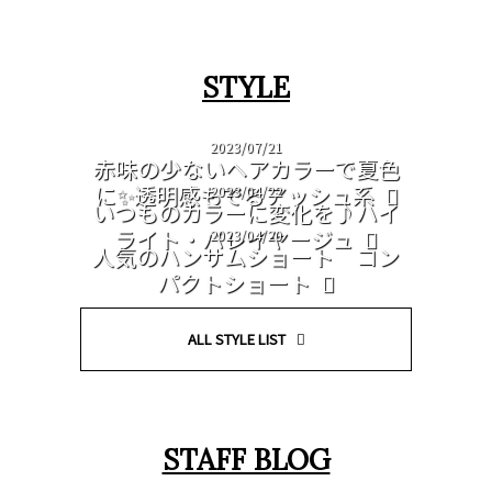
STYLE
2023/07/21
赤味の少ないヘアカラーで夏色
に✨透明感もでるアッシュ系
2023/04/22
いつものカラーに変化を♪ハイ
ライト・バレイヤージュ
2023/04/20
人気のハンサムショート コン
パクトショート
ALL STYLE LIST
STAFF BLOG