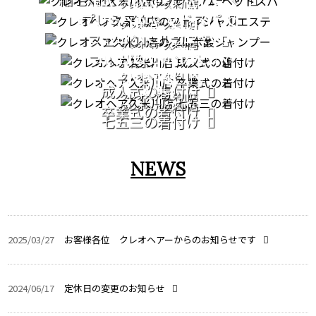
FACIAL CARE
クレオヘア 久米川店
プレミアムヘッドスパ
PATORA SERIES
クレオヘア 久米川店
COMING OF AGE
フェイシャルエステ
クレオヘア 久米川店
GRADUATION
CEREMONY
フルボ酸シャンプー
CEREMONY
クレオヘア 久米川店
753
成人式の着付け
クレオヘア 久米川店
クレオヘア 久米川店
卒業式の着付け
七五三の着付け
NEWS
2025/03/27
お客様各位 クレオヘアーからのお知らせです
2024/06/17
定休日の変更のお知らせ