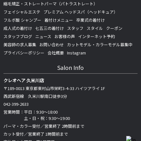
縮毛矯正・ストレートパーマ（パトラストレート）
フェイシャルエステ
プレミアム ヘッドスパ（ヘッドキュア）
フルボ酸 シャンプー
着付けメニュー
卒業式の着付け
成人式の着付け
七五三の着付け
スタッフ
スタイル
クーポン
スタッフブログ
ニュース
お客様の声
インターネット予約
美容師の求人募集
お問い合わせ
カットモデル・カラーモデル募集中
プライバシーポリシー
会社概要
Instagram
Salon Info
クレオヘア 久米川店
〒189-0013 東京都東村山市栄町3-4-33 ハイツアライ 1F
西武新宿線 久米川駅南口徒歩3分
042-399-2633
営業時間：平日：9:30～18:00
土・日・祝：9:30～19:00
パーマ・カラー受付／営業終了 2時間前まで
カット受付／営業終了 1時間前まで