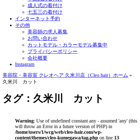
成人式の着付け
七五三の着付け
インターネット予約
その他
美容師の求人募集
お問い合わせ
カットモデル・カラーモデル募集中
プライバシーポリシー
会社概要
Instagram
美容院・美容室 クレオヘア 久米川店（Cleo hair）ホーム
»
久米川 カット
タグ：久米川 カット
Warning
: Use of undefined constant any - assumed 'any' (this
will throw an Error in a future version of PHP) in
/home/users/1/wcg/web/cleo-hair.com/wp-
content/themes/cleo-kumegawa/tag.php
on line
13