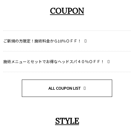
COUPON
ご新規の方限定！施術料金から10％ＯＦＦ！
施術メニューとセットでお得なヘッドスパ４０％ＯＦＦ！
ALL COUPON LIST
STYLE