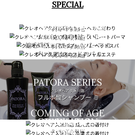
SPECIAL
CUT
STRAIGHT PERM
クレオヘア 久米川店
カットへのこだわり
PREMIUM HEAD SPA
クレオヘア 久米川店
縮毛矯正・ストレートパーマ
FACIAL CARE
クレオヘア 久米川店
プレミアムヘッドスパ
クレオヘア 久米川店
フェイシャルエステ
PATORA SERIES
クレオヘア 久米川店
フルボ酸シャンプー
COMING OF AGE
GRADUATION
CEREMONY
CEREMONY
クレオヘア 久米川店
753