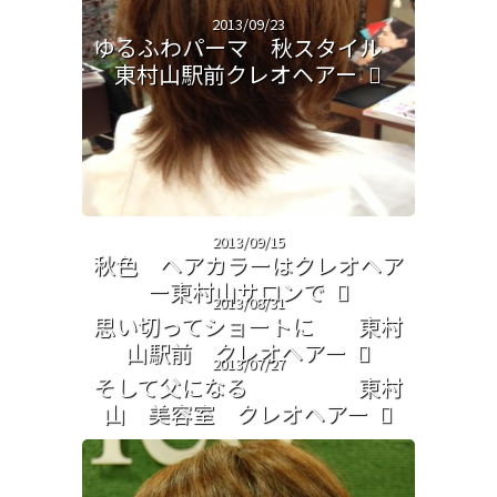
2013/09/23
ゆるふわパーマ 秋スタイル
東村山駅前クレオヘアー
2013/09/15
秋色 ヘアカラーはクレオヘア
ー東村山サロンで
2013/08/31
思い切ってショートに 東村
山駅前 クレオヘアー
2013/07/27
そして父になる 東村
山 美容室 クレオヘアー