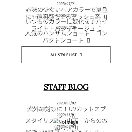
2023/07/21
赤味の少ないヘアカラーで夏色
に✨透明感もでるアッシュ系
2023/04/22
いつものカラーに変化を♪ハイ
ライト・バレイヤージュ
2023/04/20
人気のハンサムショート コン
パクトショート
ALL STYLE LIST
STAFF BLOG
2023/06/02
紫外線対策に！UVカットスプ
レー
2022/11/01
スタイリスト 山下 からのお
知らせ
2022/09/07
脱毛&美肌フォト始めました！