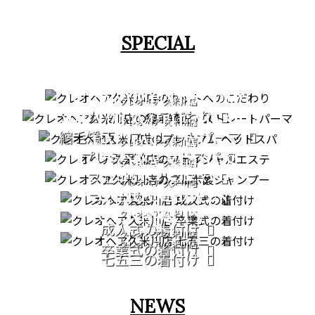
SPECIAL
CUT
STRAIGHT PERM
クレオヘア 久米川店
カットへのこだわり
PREMIUM HEAD SPA
クレオヘア 久米川店
縮毛矯正・ストレートパーマ
FACIAL CARE
クレオヘア 久米川店
プレミアムヘッドスパ
PATORA SERIES
クレオヘア 久米川店
COMING OF AGE
フェイシャルエステ
クレオヘア 久米川店
GRADUATION
CEREMONY
フルボ酸シャンプー
CEREMONY
クレオヘア 久米川店
753
成人式の着付け
クレオヘア 久米川店
クレオヘア 久米川店
卒業式の着付け
七五三の着付け
NEWS