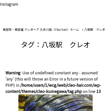
Instagram
美容院・美容室 クレオヘア 久米川店（Cleo hair）ホーム
»
八坂駅 クレオ
タグ：八坂駅 クレオ
Warning
: Use of undefined constant any - assumed
'any' (this will throw an Error in a future version of
PHP) in
/home/users/1/wcg/web/cleo-hair.com/wp-
content/themes/cleo-kumegawa/tag.php
on line
13