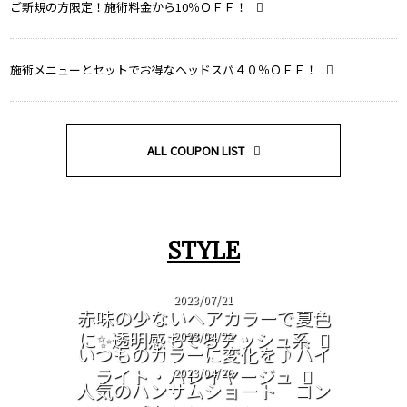
ご新規の方限定！施術料金から10％ＯＦＦ！
施術メニューとセットでお得なヘッドスパ４０％ＯＦＦ！
ALL COUPON LIST
STYLE
2023/07/21
赤味の少ないヘアカラーで夏色
に✨透明感もでるアッシュ系
2023/04/22
いつものカラーに変化を♪ハイ
ライト・バレイヤージュ
2023/04/20
人気のハンサムショート コン