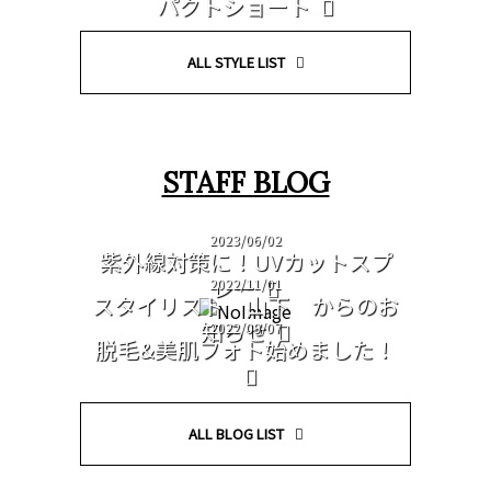
パクトショート
ALL STYLE LIST
STAFF BLOG
2023/06/02
紫外線対策に！UVカットスプ
レー
2022/11/01
スタイリスト 山下 からのお
知らせ
2022/09/07
脱毛&美肌フォト始めました！
ALL BLOG LIST