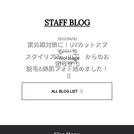
STAFF BLOG
2023/06/02
紫外線対策に！UVカットスプ
レー
2022/11/01
スタイリスト 山下 からのお
知らせ
2022/09/07
脱毛&美肌フォト始めました！
ALL BLOG LIST