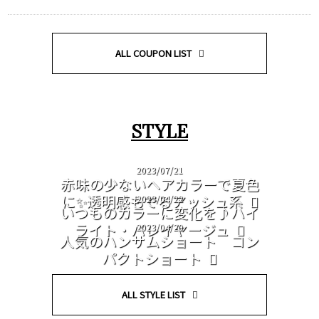
ALL COUPON LIST
STYLE
2023/07/21
赤味の少ないヘアカラーで夏色
に✨透明感もでるアッシュ系
2023/04/22
いつものカラーに変化を♪ハイ
ライト・バレイヤージュ
2023/04/20
人気のハンサムショート コン
パクトショート
ALL STYLE LIST