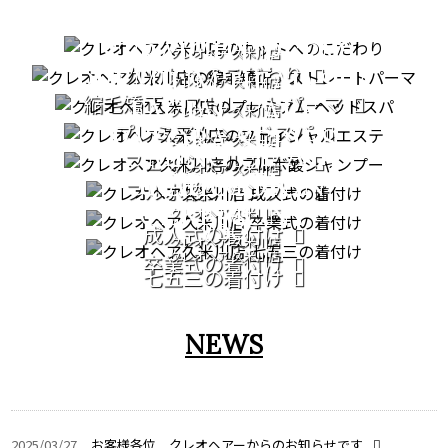
CUT
STRAIGHT PERM
クレオヘア 久米川店
カットへのこだわり
PREMIUM HEAD SPA
クレオヘア 久米川店
縮毛矯正・ストレートパーマ
FACIAL CARE
クレオヘア 久米川店
プレミアムヘッドスパ
PATORA SERIES
クレオヘア 久米川店
COMING OF AGE
フェイシャルエステ
クレオヘア 久米川店
GRADUATION
CEREMONY
フルボ酸シャンプー
CEREMONY
クレオヘア 久米川店
753
成人式の着付け
クレオヘア 久米川店
クレオヘア 久米川店
卒業式の着付け
七五三の着付け
NEWS
2025/03/27
お客様各位 クレオヘアーからのお知らせです