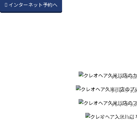
インターネット予約へ
CU
クレオヘア 久
PREMIUM H
カットへのこ
クレオヘア 久
PATORA S
プレミアムヘッ
GRADUA
クレオヘア 久
フルボ酸シャ
CEREM
クレオヘア 久
卒業式の着