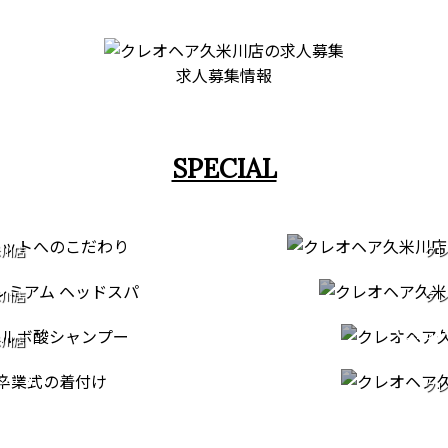
求人募集情報
SPECIAL
T
STRA
米川店
クレ
EAD SPA
FAC
だわり
縮毛矯正・
COMI
米川店
クレ
ERIES
ドスパ
フェイ
CE
TION
米川店
クレ
ンプー
ONY
成人
クレ
米川店
七五
付け