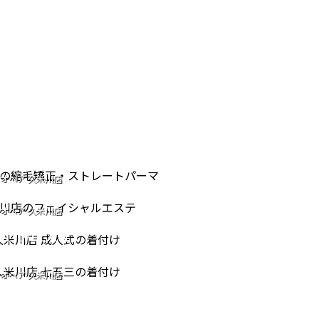
IGHT PERM
オヘア 久米川店
IAL CARE
ストレートパーマ
NG OF AGE
オヘア 久米川店
シャルエステ
REMONY
753
オヘア 久米川店
式の着付け
オヘア 久米川店
三の着付け