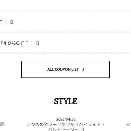
Ｆ！
パ４０％ＯＦＦ！
ALL COUPON LIST
STYLE
2023/04/22
透明
いつものカラーに変化を♪ハイライト・
人
バレイヤージュ