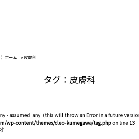
ir）ホーム
»
皮膚科
タグ：皮膚科
ny - assumed 'any' (this will throw an Error in a future versio
com/wp-content/themes/cleo-kumegawa/tag.php
on line
13
オ