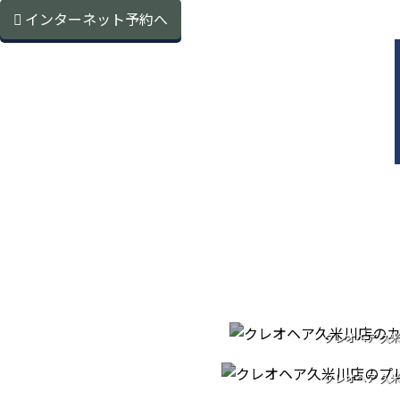
インターネット予約へ
CU
クレオヘア 久
PREMIUM H
カットへのこ
クレオヘア 久
PATORA S
プレミアムヘッ