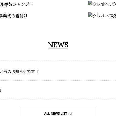
CE
TION
米川店
クレ
ンプー
ONY
成人
クレ
米川店
七五
付け
NEWS
からのお知らせです
ALL NEWS LIST