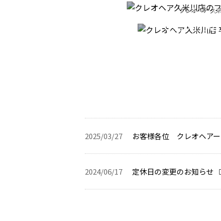
GRADUA
クレオヘア 久
フルボ酸シャ
CEREM
クレオヘア 久
卒業式の着
2025/03/27
お客様各位 クレオヘアー
2024/06/17
定休日の変更のお知らせ