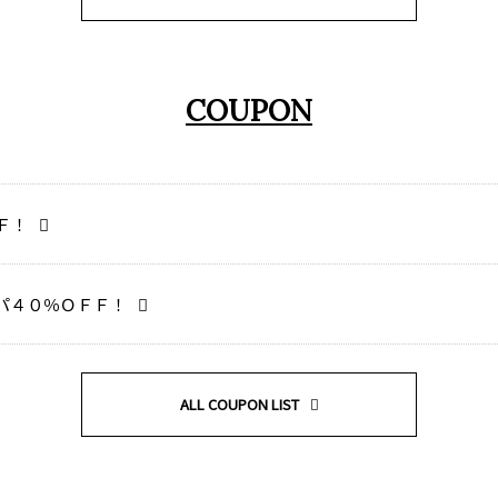
COUPON
Ｆ！
パ４０％ＯＦＦ！
ALL COUPON LIST