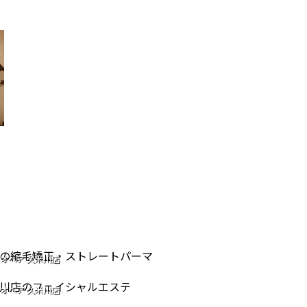
IGHT PERM
オヘア 久米川店
IAL CARE
ストレートパーマ
NG OF AGE
オヘア 久米川店
シャルエステ