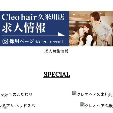
求人募集情報
SPECIAL
T
STRA
米川店
クレ
EAD SPA
FAC
だわり
縮毛矯正・
COMI
米川店
クレ
ERIES
ドスパ
フェイ