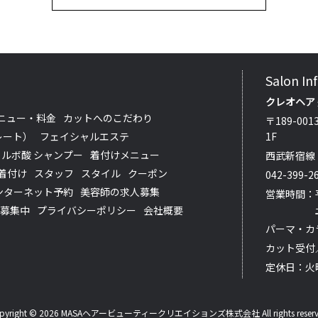
Salon In
クレオヘア
ニュー・料金
カットへのこだわり
〒189-00
レート）
フェイシャルエステ
1F
フルボ酸 シャンプー
着付けメニュー
西武新宿線
着付け
スタッフ
スタイル
クーポン
042-399-2
ンターネット予約
美容師の求人募集
営業時間：平日
土・日・祝
募集中
プライバシーポリシー
会社概要
パーマ・カ
カット受付
定休日：火
pyright © 2026 MASAヘアービューティークリエイションズ株式会社 All rights reserv