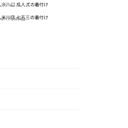
REMONY
753
オヘア 久米川店
式の着付け
オヘア 久米川店
三の着付け