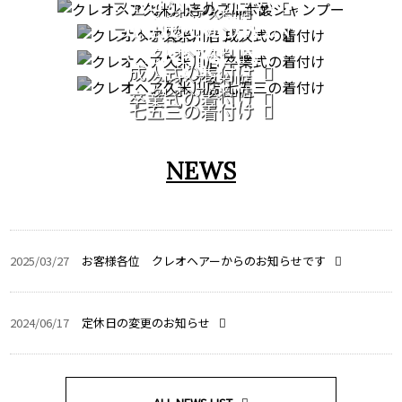
COMING OF AGE
フェイシャルエステ
クレオヘア 久米川店
GRADUATION
CEREMONY
フルボ酸シャンプー
CEREMONY
クレオヘア 久米川店
753
成人式の着付け
クレオヘア 久米川店
クレオヘア 久米川店
卒業式の着付け
七五三の着付け
NEWS
2025/03/27
お客様各位 クレオヘアーからのお知らせです
2024/06/17
定休日の変更のお知らせ