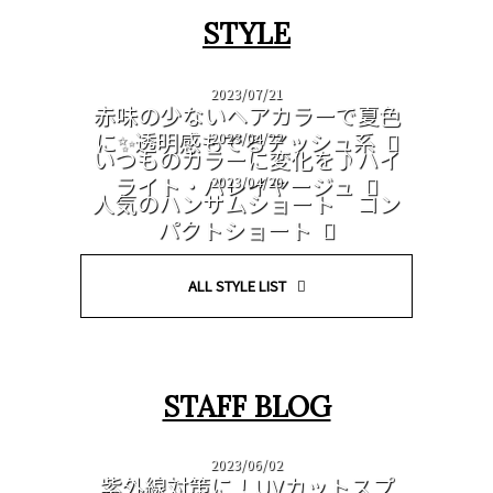
STYLE
2023/07/21
赤味の少ないヘアカラーで夏色
に✨透明感もでるアッシュ系
2023/04/22
いつものカラーに変化を♪ハイ
ライト・バレイヤージュ
2023/04/20
人気のハンサムショート コン
パクトショート
ALL STYLE LIST
STAFF BLOG
2023/06/02
紫外線対策に！UVカットスプ