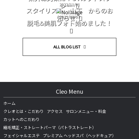
レー
2022/11/01
スタイリスト 山下 からのお
知らせ
2022/09/07
脱毛&美肌フォト始めました！
ALL BLOG LIST
Cleo Menu
ホーム
クレオとは・こだわり
アクセス
サロンメニュー・料金
カットへのこだわり
縮毛矯正・ストレートパーマ（パトラストレート）
フェイシャルエステ
プレミアム ヘッドスパ（ヘッドキュア）