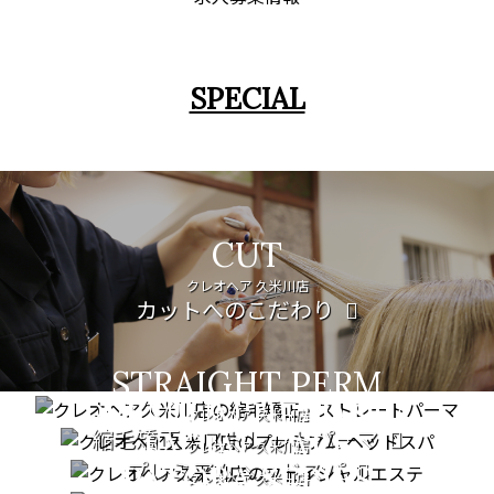
SPECIAL
CUT
クレオヘア 久米川店
カットへのこだわり
STRAIGHT PERM
PREMIUM HEAD SPA
クレオヘア 久米川店
縮毛矯正・ストレートパーマ
FACIAL CARE
クレオヘア 久米川店
プレミアムヘッドスパ
PATORA SERIES
クレオヘア 久米川店