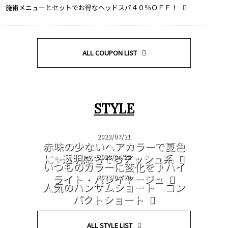
施術メニューとセットでお得なヘッドスパ４０％ＯＦＦ！
ALL COUPON LIST
STYLE
2023/07/21
赤味の少ないヘアカラーで夏色
に✨透明感もでるアッシュ系
2023/04/22
いつものカラーに変化を♪ハイ
ライト・バレイヤージュ
2023/04/20
人気のハンサムショート コン
パクトショート
ALL STYLE LIST