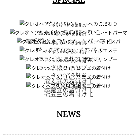
CUT
STRAIGHT PERM
クレオヘア 久米川店
カットへのこだわり
PREMIUM HEAD SPA
クレオヘア 久米川店
縮毛矯正・ストレートパーマ
FACIAL CARE
クレオヘア 久米川店
プレミアムヘッドスパ
PATORA SERIES
クレオヘア 久米川店
COMING OF AGE
フェイシャルエステ
クレオヘア 久米川店
GRADUATION
CEREMONY
フルボ酸シャンプー
CEREMONY
クレオヘア 久米川店
753
成人式の着付け
クレオヘア 久米川店
クレオヘア 久米川店
卒業式の着付け
七五三の着付け
NEWS