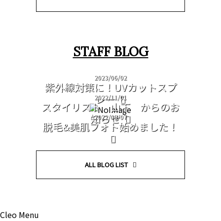
STAFF BLOG
2023/06/02
紫外線対策に！UVカットスプ
レー
2022/11/01
スタイリスト 山下 からのお
知らせ
2022/09/07
脱毛&美肌フォト始めました！
ALL BLOG LIST
Cleo Menu