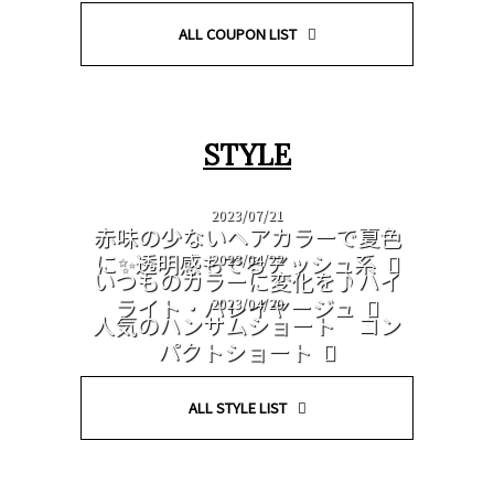
ALL COUPON LIST
STYLE
2023/07/21
赤味の少ないヘアカラーで夏色
に✨透明感もでるアッシュ系
2023/04/22
いつものカラーに変化を♪ハイ
ライト・バレイヤージュ
2023/04/20
人気のハンサムショート コン
パクトショート
ALL STYLE LIST