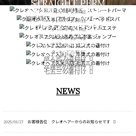
STRAIGHT PERM
PREMIUM HEAD SPA
クレオヘア 久米川店
縮毛矯正・ストレートパーマ
FACIAL CARE
クレオヘア 久米川店
プレミアムヘッドスパ
PATORA SERIES
クレオヘア 久米川店
COMING OF AGE
フェイシャルエステ
クレオヘア 久米川店
GRADUATION
CEREMONY
フルボ酸シャンプー
CEREMONY
クレオヘア 久米川店
753
成人式の着付け
クレオヘア 久米川店
クレオヘア 久米川店
卒業式の着付け
七五三の着付け
NEWS
2025/03/27
お客様各位 クレオヘアーからのお知らせです