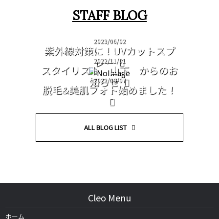
STAFF BLOG
2023/06/02
紫外線対策に！UVカットスプ
レー
2022/11/01
スタイリスト 山下 からのお
知らせ
2022/09/07
脱毛&美肌フォト始めました！
ALL BLOG LIST
Cleo Menu
ホーム