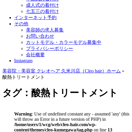
成人式の着付け
七五三の着付け
インターネット予約
その他
美容師の求人募集
お問い合わせ
カットモデル・カラーモデル募集中
プライバシーポリシー
会社概要
Instagram
美容院・美容室 クレオヘア 久米川店（Cleo hair）ホーム
»
酸熱トリートメント
タグ：酸熱トリートメント
Warning
: Use of undefined constant any - assumed 'any' (this
will throw an Error in a future version of PHP) in
/home/users/1/wcg/web/cleo-hair.com/wp-
content/themes/cleo-kumegawa/tag.php
on line
13