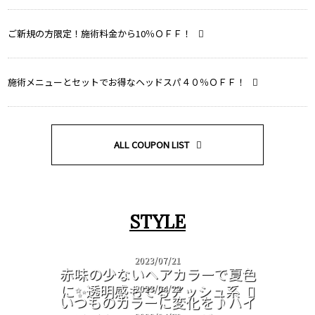
ご新規の方限定！施術料金から10％ＯＦＦ！
施術メニューとセットでお得なヘッドスパ４０％ＯＦＦ！
ALL COUPON LIST
STYLE
2023/07/21
赤味の少ないヘアカラーで夏色
に✨透明感もでるアッシュ系
2023/04/22
いつものカラーに変化を♪ハイ