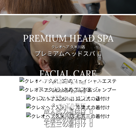
PREMIUM HEAD SPA
クレオヘア 久米川店
プレミアムヘッドスパ
FACIAL CARE
PATORA SERIES
クレオヘア 久米川店
COMING OF AGE
フェイシャルエステ
クレオヘア 久米川店
GRADUATION
CEREMONY
フルボ酸シャンプー
CEREMONY
クレオヘア 久米川店
753
成人式の着付け
クレオヘア 久米川店
クレオヘア 久米川店
卒業式の着付け
七五三の着付け