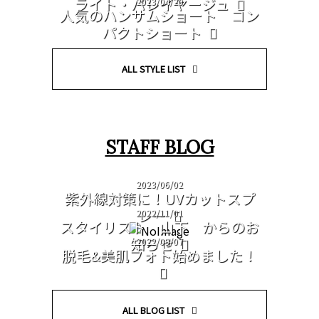
ライト・バレイヤージュ
2023/04/20
人気のハンサムショート コン
パクトショート
ALL STYLE LIST
STAFF BLOG
2023/06/02
紫外線対策に！UVカットスプ
レー
2022/11/01
スタイリスト 山下 からのお
知らせ
2022/09/07
脱毛&美肌フォト始めました！
ALL BLOG LIST