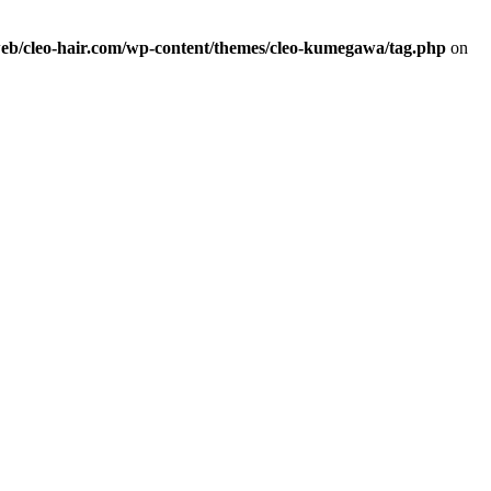
web/cleo-hair.com/wp-content/themes/cleo-kumegawa/tag.php
on