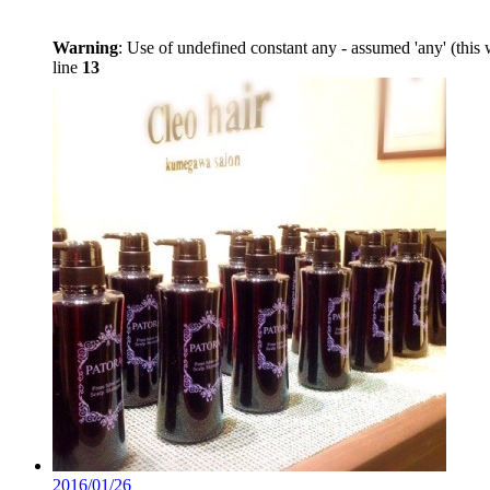
Warning
: Use of undefined constant any - assumed 'any' (this 
line
13
2016/01/26