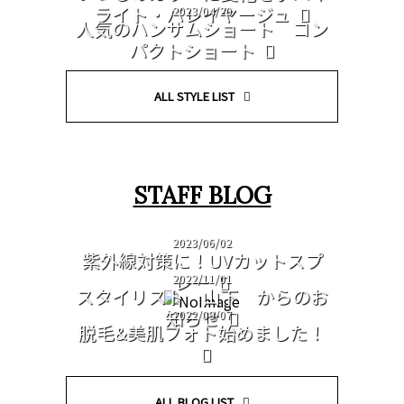
ライト・バレイヤージュ
2023/04/20
人気のハンサムショート コン
パクトショート
ALL STYLE LIST
STAFF BLOG
2023/06/02
紫外線対策に！UVカットスプ
レー
2022/11/01
スタイリスト 山下 からのお
知らせ
2022/09/07
脱毛&美肌フォト始めました！
ALL BLOG LIST