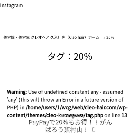
Instagram
美容院・美容室 クレオヘア 久米川店（Cleo hair）ホーム
»
20％
タグ：20％
Warning
: Use of undefined constant any - assumed
'any' (this will throw an Error in a future version of
PHP) in
/home/users/1/wcg/web/cleo-hair.com/wp-
content/themes/cleo-kumegawa/tag.php
on line
13
2020/10/05
PayPayで20％もお得！！がん
ばろう東村山！