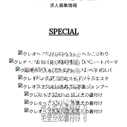
求人募集情報
SPECIAL
CUT
STRAIGHT PERM
クレオヘア 久米川店
カットへのこだわり
PREMIUM HEAD SPA
クレオヘア 久米川店
縮毛矯正・ストレートパーマ
FACIAL CARE
クレオヘア 久米川店
プレミアムヘッドスパ
PATORA SERIES
クレオヘア 久米川店
COMING OF AGE
フェイシャルエステ
クレオヘア 久米川店
GRADUATION
CEREMONY
フルボ酸シャンプー
CEREMONY
クレオヘア 久米川店
753
成人式の着付け
クレオヘア 久米川店
クレオヘア 久米川店
卒業式の着付け
七五三の着付け