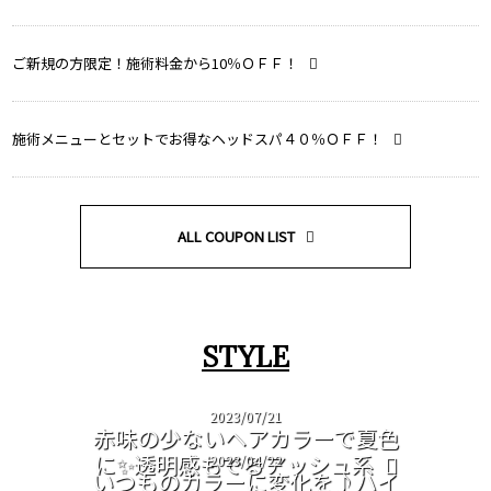
ご新規の方限定！施術料金から10％ＯＦＦ！
施術メニューとセットでお得なヘッドスパ４０％ＯＦＦ！
ALL COUPON LIST
STYLE
2023/07/21
赤味の少ないヘアカラーで夏色
に✨透明感もでるアッシュ系
2023/04/22
いつものカラーに変化を♪ハイ