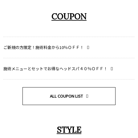
COUPON
ご新規の方限定！施術料金から10％ＯＦＦ！
施術メニューとセットでお得なヘッドスパ４０％ＯＦＦ！
ALL COUPON LIST
STYLE