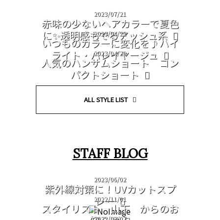
2023/07/21
赤味の少ないヘアカラーで夏色
に✨透明感もでるアッシュ系
2023/04/22
いつものカラーに変化を♪ハイ
ライト・バレイヤージュ
2023/04/20
人気のハンサムショート コン
パクトショート
ALL STYLE LIST
STAFF BLOG
2023/06/02
紫外線対策に！UVカットスプ
レー
2022/11/01
スタイリスト 山下 からのお
知らせ
2022/09/07