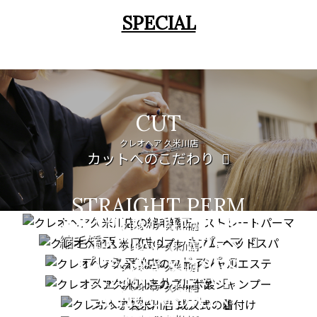
SPECIAL
CUT
クレオヘア 久米川店
カットへのこだわり
STRAIGHT PERM
PREMIUM HEAD SPA
クレオヘア 久米川店
縮毛矯正・ストレートパーマ
FACIAL CARE
クレオヘア 久米川店
プレミアムヘッドスパ
PATORA SERIES
クレオヘア 久米川店
COMING OF AGE
フェイシャルエステ
クレオヘア 久米川店
GRADUATION
CEREMONY
フルボ酸シャンプー