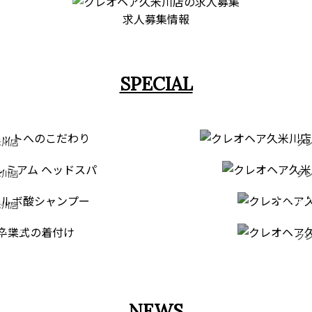
求人募集情報
SPECIAL
T
STRA
米川店
クレ
EAD SPA
FAC
だわり
縮毛矯正・
COMI
米川店
クレ
ERIES
ドスパ
フェイ
CE
TION
米川店
クレ
ンプー
ONY
成人
クレ
米川店
七五
付け
NEWS