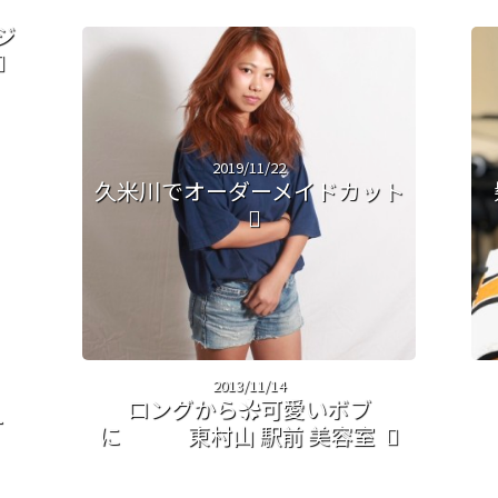
ジ
2019/11/22
久米川でオーダーメイドカット
2013/11/14
ロングから✿可愛いボブ
ー
に 東村山 駅前 美容室