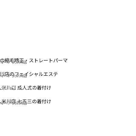
IGHT PERM
オヘア 久米川店
IAL CARE
ストレートパーマ
NG OF AGE
オヘア 久米川店
シャルエステ
REMONY
753
オヘア 久米川店
式の着付け
オヘア 久米川店
三の着付け