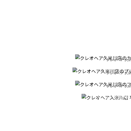
CU
クレオヘア 久
PREMIUM H
カットへのこ
クレオヘア 久
PATORA S
プレミアムヘッ
GRADUA
クレオヘア 久
フルボ酸シャ
CEREM
クレオヘア 久
卒業式の着