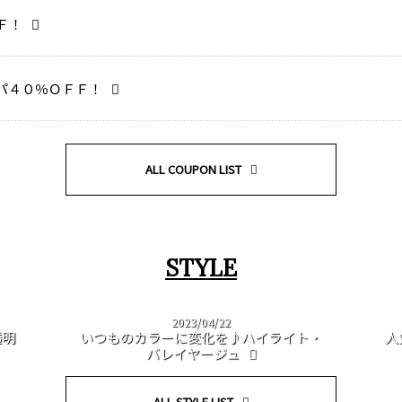
Ｆ！
パ４０％ＯＦＦ！
ALL COUPON LIST
STYLE
2023/04/22
透明
いつものカラーに変化を♪ハイライト・
人
バレイヤージュ
ALL STYLE LIST