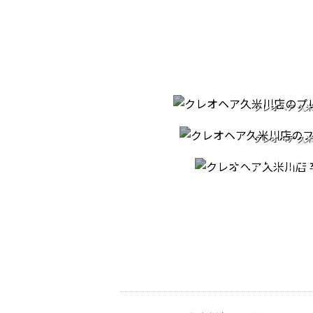
PREMIUM H
クレオヘア 久
PATORA S
プレミアムヘッ
GRADUA
クレオヘア 久
フルボ酸シャ
CEREM
クレオヘア 久
卒業式の着