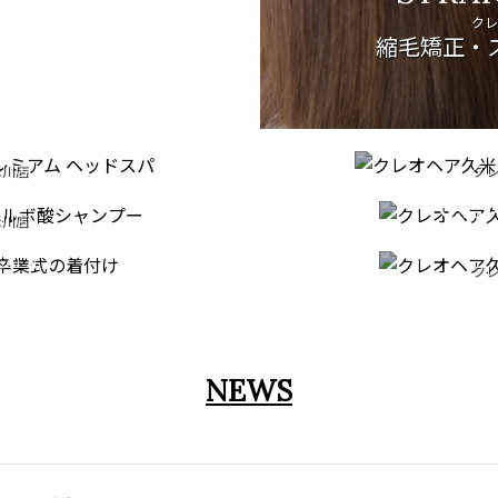
クレ
縮毛矯正・
EAD SPA
FAC
COMI
米川店
クレ
ERIES
ドスパ
フェイ
CE
TION
米川店
クレ
ンプー
ONY
成人
クレ
米川店
七五
付け
NEWS