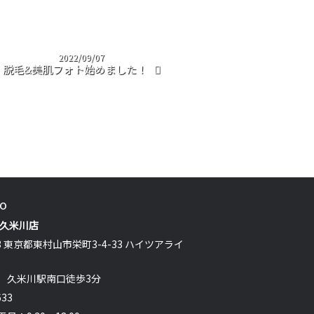
2022/09/07
脱毛&美肌フォト始めました！
fo
 久米川店
13 東京都東村山市栄町3-4-33 ハイツアライ
 久米川駅南口徒歩3分
633