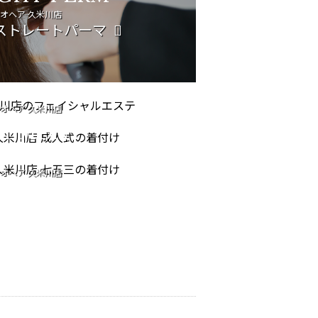
オヘア 久米川店
ストレートパーマ
IAL CARE
NG OF AGE
オヘア 久米川店
シャルエステ
REMONY
753
オヘア 久米川店
式の着付け
オヘア 久米川店
三の着付け