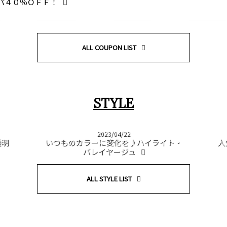
パ４０％ＯＦＦ！
ALL COUPON LIST
STYLE
2023/04/22
透明
いつものカラーに変化を♪ハイライト・
人
バレイヤージュ
ALL STYLE LIST