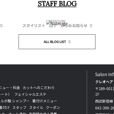
STAFF BLOG
2022/11/01
スタイリスト 山下 からのお知らせ
ALL BLOG LIST
Salon In
クレオヘア
ニュー・料金
カットへのこだわり
〒189-00
レート）
フェイシャルエステ
1F
フルボ酸 シャンプー
着付けメニュー
西武新宿線
着付け
スタッフ
スタイル
クーポン
042-399-2