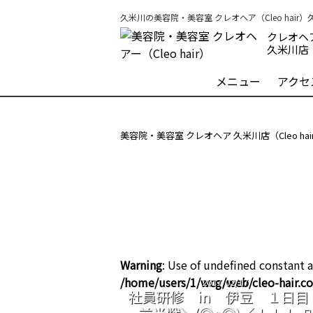
久米川の美容院・美容室 クレオヘア（Cleo hair
クレオヘ
久米川店
メニュー
アクセ
美容院・美容室 クレオヘア 久米川店（Cleo ha
Warning
: Use of undefined constant a
/home/users/1/wcg/web/cleo-hair.
2017/02/17
社員研修 in 伊豆 １日
前半戦＼(◎o◎)／！！！