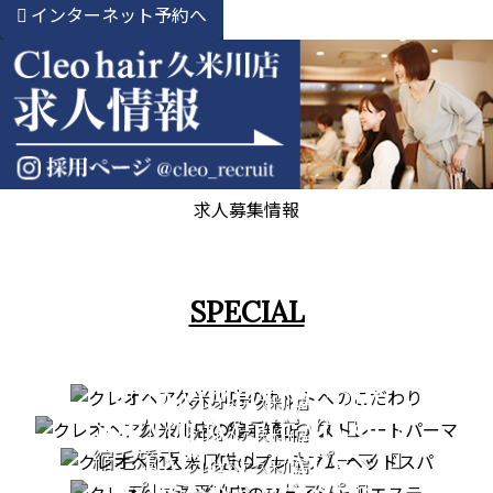
インターネット予約へ
求人募集情報
SPECIAL
CUT
STRAIGHT PERM
クレオヘア 久米川店
カットへのこだわり
PREMIUM HEAD SPA
クレオヘア 久米川店
縮毛矯正・ストレートパーマ
FACIAL CARE
クレオヘア 久米川店
プレミアムヘッドスパ