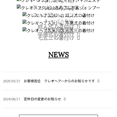
PATORA SERIES
クレオヘア 久米川店
COMING OF AGE
フェイシャルエステ
クレオヘア 久米川店
GRADUATION
CEREMONY
フルボ酸シャンプー
CEREMONY
クレオヘア 久米川店
753
成人式の着付け
クレオヘア 久米川店
クレオヘア 久米川店
卒業式の着付け
七五三の着付け
NEWS
2025/03/27
お客様各位 クレオヘアーからのお知らせです
2024/06/17
定休日の変更のお知らせ