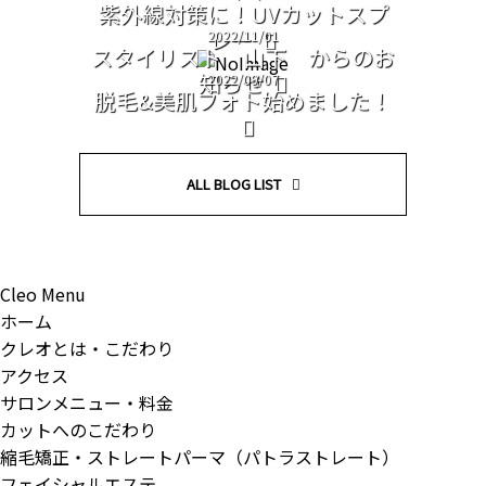
紫外線対策に！UVカットスプ
レー
2022/11/01
スタイリスト 山下 からのお
知らせ
2022/09/07
脱毛&美肌フォト始めました！
ALL BLOG LIST
Cleo Menu
ホーム
クレオとは・こだわり
アクセス
サロンメニュー・料金
カットへのこだわり
縮毛矯正・ストレートパーマ（パトラストレート）
フェイシャルエステ