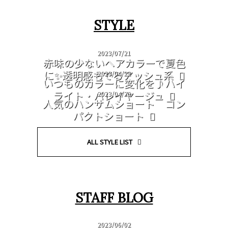
STYLE
2023/07/21
赤味の少ないヘアカラーで夏色
に✨透明感もでるアッシュ系
2023/04/22
いつものカラーに変化を♪ハイ
ライト・バレイヤージュ
2023/04/20
人気のハンサムショート コン
パクトショート
ALL STYLE LIST
STAFF BLOG
2023/06/02