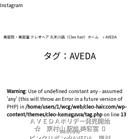
Instagram
美容院・美容室 クレオヘア 久米川店（Cleo hair）ホーム
»
AVEDA
タグ：AVEDA
Warning
: Use of undefined constant any - assumed
'any' (this will throw an Error in a future version of
PHP) in
/home/users/1/wcg/web/cleo-hair.com/wp-
content/themes/cleo-kumegawa/tag.php
on line
13
2013/11/06
ＡＶＥＤＡホリデー発売開始
✿ 東村山 駅前 美容室
2013/10/02
ピンクリボン✿AVEDA 東村